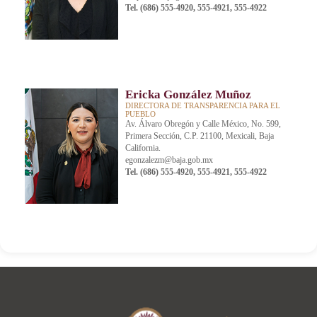
Tel. (686) 555-4920, 555-4921, 555-4922
Ericka González Muñoz
DIRECTORA DE TRANSPARENCIA PARA EL
PUEBLO
Av. Álvaro Obregón y Calle México, No. 599,
Primera Sección, C.P. 21100, Mexicali, Baja
California.
egonzalezm@baja.gob.mx
Tel. (686) 555-4920, 555-4921, 555-4922