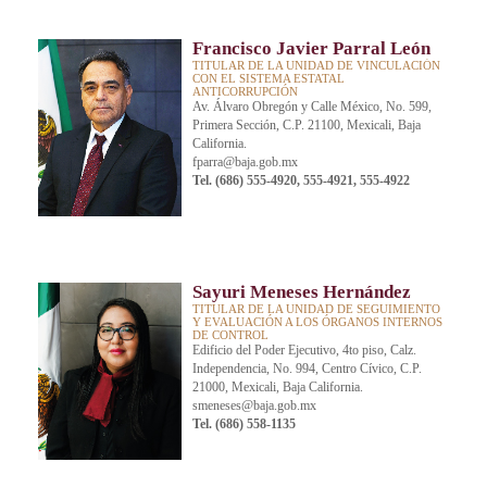
Francisco Javier Parral León
TITULAR DE LA UNIDAD DE VINCULACIÓN
CON EL SISTEMA ESTATAL
ANTICORRUPCIÓN
Av. Álvaro Obregón y Calle México, No. 599,
Primera Sección, C.P. 21100, Mexicali, Baja
California.
fparra@baja.gob.mx
Tel. (686) 555-4920, 555-4921, 555-4922
Sayuri Meneses Hernández
TITULAR DE LA UNIDAD DE SEGUIMIENTO
Y EVALUACIÓN A LOS ÓRGANOS INTERNOS
DE CONTROL
Edificio del Poder Ejecutivo, 4to piso, Calz.
Independencia, No. 994, Centro Cívico, C.P.
21000, Mexicali, Baja California.
smeneses@baja.gob.mx
Tel. (686) 558-1135