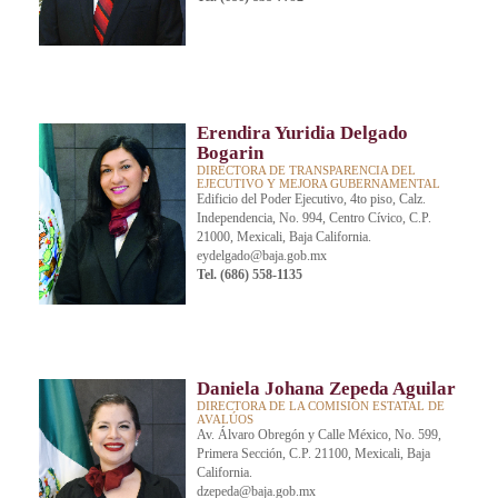
Erendira Yuridia Delgado
Bogarin
DIRECTORA DE TRANSPARENCIA DEL
EJECUTIVO Y MEJORA GUBERNAMENTAL
Edificio del Poder Ejecutivo, 4to piso, Calz.
Independencia, No. 994, Centro Cívico, C.P.
21000, Mexicali, Baja California.
eydelgado@baja.gob.mx
Tel. (686) 558-1135
Daniela Johana Zepeda Aguilar
DIRECTORA DE LA COMISIÓN ESTATAL DE
AVALÚOS
Av. Álvaro Obregón y Calle México, No. 599,
Primera Sección, C.P. 21100, Mexicali, Baja
California.
dzepeda@baja.gob.mx