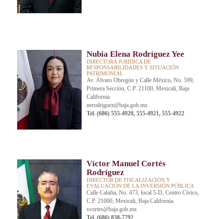
Nubia Elena Rodríguez Yee
DIRECTORA JURÍDICA DE
RESPONSABILIDADES Y SITUACIÓN
PATRIMONIAL
Av. Álvaro Obregón y Calle México, No. 599,
Primera Sección, C.P. 21100, Mexicali, Baja
California.
nerodriguez@baja.gob.mx
Tel. (686) 555-4920, 555-4921, 555-4922
Víctor Manuel Cortés
Rodríguez
DIRECTOR DE FISCALIZACIÓN Y
EVALUACIÓN DE LA INVERSIÓN PÚBLICA
Calle Calafia, No. 473, local 5-D, Centro Cívico,
C.P. 21000, Mexicali, Baja California.
vcortes@baja.gob.mx
Tel. (686) 838-7792