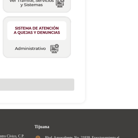
Tijuana
ntro Cívico, C.P.
Blvd. Aguacaliente, No. 21939, Fraccionamiento el